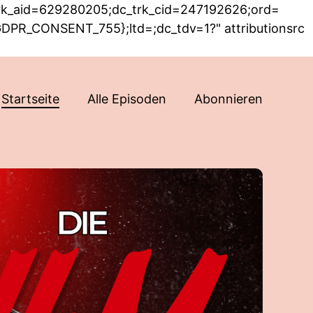
rk_aid=629280205;dc_trk_cid=247192626;ord=
GDPR_CONSENT_755};ltd=;dc_tdv=1?" attributionsrc
Startseite
Alle Episoden
Abonnieren