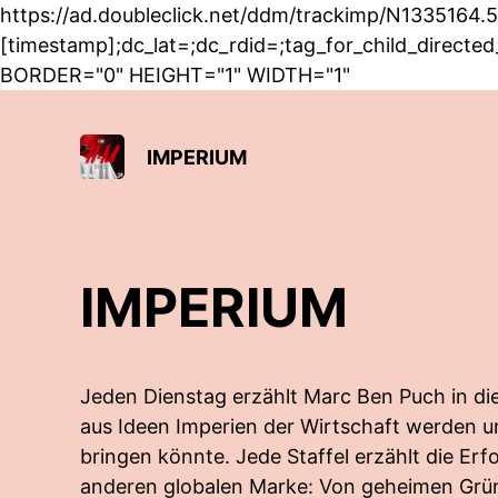
https://ad.doubleclick.net/ddm/trackimp/N1335
[timestamp];dc_lat=;dc_rdid=;tag_for_child_direc
BORDER="0" HEIGHT="1" WIDTH="1"
IMPERIUM
IMPERIUM
Jeden Dienstag erzählt Marc Ben Puch in die
aus Ideen Imperien der Wirtschaft werden un
bringen könnte. Jede Staffel erzählt die Erf
anderen globalen Marke: Von geheimen Grün