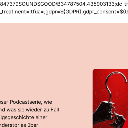
164.5847379SOUNDSGOOD/B34787504.435903133;dc_t
ted_treatment=;tfua=;gdpr=${GDPR};gdpr_consent=${
ser Podcastserie, wie
d was sie wieder zu Fall
olgsgeschichte einer
derstories über