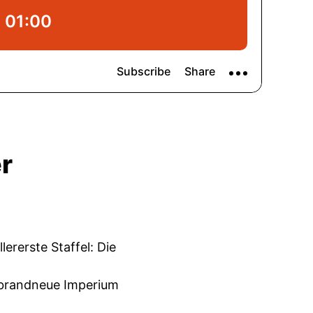
er
ererste Staffel: Die
 brandneue Imperium